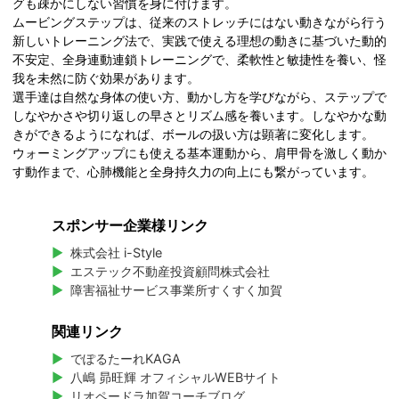
グも疎かにしない習慣を身に付けます。
ムービングステップは、従来のストレッチにはない動きながら行う
新しいトレーニング法で、実践で使える理想の動きに基づいた動的
不安定、全身連動連鎖トレーニングで、柔軟性と敏捷性を養い、怪
我を未然に防ぐ効果があります。
選手達は自然な身体の使い方、動かし方を学びながら、ステップで
しなやかさや切り返しの早さとリズム感を養います。しなやかな動
きができるようになれば、ボールの扱い方は顕著に変化します。
ウォーミングアップにも使える基本運動から、肩甲骨を激しく動か
す動作まで、心肺機能と全身持久力の向上にも繋がっています。
スポンサー企業様リンク
株式会社 i-Style
エステック不動産投資顧問株式会社
障害福祉サービス事業所すくすく加賀
関連リンク
でぽるたーれKAGA
八嶋 昴旺輝 オフィシャルWEBサイト
リオペードラ加賀コーチブログ