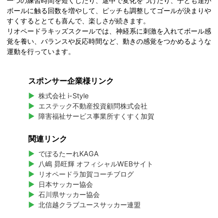
一つの練習時間を短くしたり、途中で変化をつけたり、子ども達が
ボールに触る回数を増やして、ピッチも調整してゴールが決まりや
すくするととても喜んで、楽しさが続きます。
リオペードラキッズスクールでは、神経系に刺激を入れてボール感
覚を養い、バランスや反応時間など、動きの感覚をつかめるような
運動を行っています。
スポンサー企業様リンク
株式会社 i-Style
エステック不動産投資顧問株式会社
障害福祉サービス事業所すくすく加賀
関連リンク
でぽるたーれKAGA
八嶋 昴旺輝 オフィシャルWEBサイト
リオペードラ加賀コーチブログ
日本サッカー協会
石川県サッカー協会
北信越クラブユースサッカー連盟