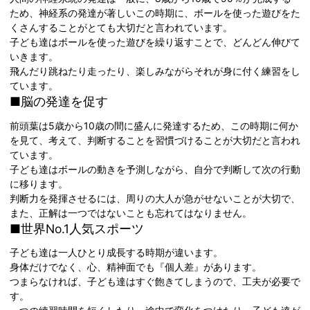
ため、神経系の発達が著しいこの時期に、ボールを使った遊びをた
くさんすることがとても大切だと言われています。
子ども達はボールを使った遊びを繰り返すことで、どんどん伸びて
いきます。
飛んだり跳ねたり走ったり、楽しみながらそれが身に付く練習をし
ています。
■脳の発達を促す
前頭葉は5歳から10歳の間に盛んに発達するため、この時期に何か
を見て、考えて、判断することを習慣づけることが大切だと言われ
ています。
子ども達はボールの動きを予測しながら、自分で判断して次の行動
に移ります。
判断力を発揮させるには、周りの大人が急がせないことが大切で、
また、正解は一つではないことも忘れてはなりません。
■世界No.1人気スポーツ
子ども達は一人ひとり成長する時期が違います。
身体だけでなく、心、精神面でも『個人差』があります。
つまらなければ、子ども達はすぐ飽きてしまうので、工夫が必要で
す。