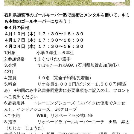
石川県加賀市のゴールキーパー塾で技術とメンタルを磨いて、キミ
も本物のゴールキーパーになろう！
●４月の日程
４月１０
日（木）１７：３０〜１８：３０
４月１７
日（木）１７：３０〜１８：３０
４月２４
日（木）１７：３０〜１８：３０
1.対象 小学３年生～６年生
2.参加資格 うまくなりたい選手
3.会場 でぽるたーれKAGA（石川県加賀市加茂町ハ
421）
4.定員 １０名（完全予約制/先着順）
5.料金 リオ会員１,０００円/ビジター１,５００円(税込
み) ※初回のみ申込書兼同意書に必要事項をご記入の上、フロント
へご提出ください
6.必要用具 トレーニングシューズ（スパイクは使用できませ
ん）、インドアシューズ、GKグローブ
7.ご予約
WEB
、
リオペードラ公式LINE
8.指導 リオペードラゴールキーパーコーチ 田島 昇太
（たじま しょうた）