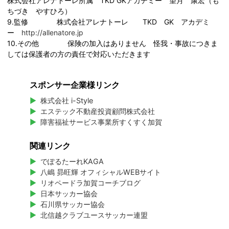
株式会社アレナトーレ所属 TKD GKアカデミー 望月 康宏（も
ちづき やすひろ）
9.監修 株式会社アレナトーレ TKD GK アカデミ
ー
http://allenatore.jp
10.その他 保険の加入はありません 怪我・事故につきま
しては保護者の方の責任で対応いただきます
スポンサー企業様リンク
株式会社 i-Style
エステック不動産投資顧問株式会社
障害福祉サービス事業所すくすく加賀
関連リンク
でぽるたーれKAGA
八嶋 昴旺輝 オフィシャルWEBサイト
リオペードラ加賀コーチブログ
日本サッカー協会
石川県サッカー協会
北信越クラブユースサッカー連盟