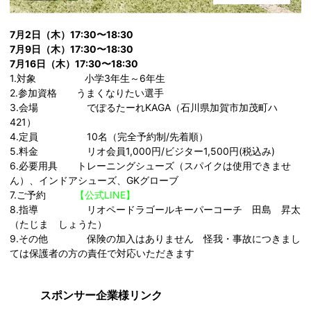
7月2日（木）17:30〜18:30
7月9日（木）17:30〜18:30
7月16日（木）17:30〜18:30
1.対象 小学3年生～6年生
2.参加資格 うまくなりたい選手
3.会場 でぽるたーれKAGA（石川県加賀市加茂町ハ
421）
4.定員 10名（完全予約制/先着順）
5.料金 リオ会員1,000円/ビジター1,500円(税込み)
6.必要用具 トレーニングシューズ（スパイクは使用できませ
ん）、インドアシューズ、GKグローブ
7.ご予約
【公式LINE】
8.指導 リオペードラゴールキーパーコーチ 田島 昇太
（たじま しょうた）
9.
その他 保険の加入はありません 怪我・事故につきまし
ては保護者の方の責任で対応いただきます
スポンサー企業様リンク