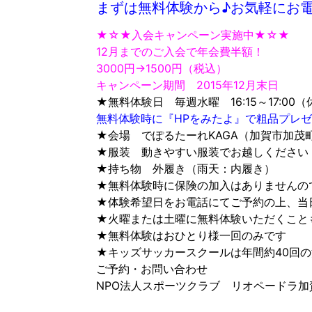
まずは無料体験から♪お気軽にお電
★☆★入会キャンペーン実施中★☆★
12月までのご入会で年会費半額！
3000円→1500円（税込）
キャンペーン期間 2015年12月末日
★無料体験日 毎週水曜 16:15～17:
無料体験時に『HPをみたよ』で粗品プレゼン
★会場 でぽるたーれKAGA（加賀市加茂町
★服装 動きやすい服装でお越しください
★持ち物 外履き（雨天：内履き）
★無料体験時に保険の加入はありませんの
★体験希望日をお電話にてご予約の上、当
★火曜または土曜に無料体験いただくこと
★無料体験はおひとり様一回のみです
★キッズサッカースクールは年間約40回
ご予約・お問い合わせ
NPO法人スポーツクラブ リオペードラ加賀 石