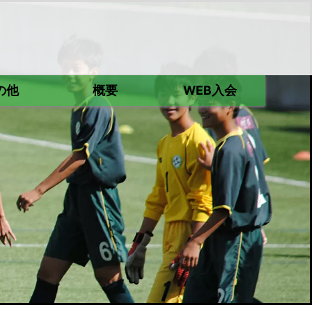
の他
概要
WEB入会