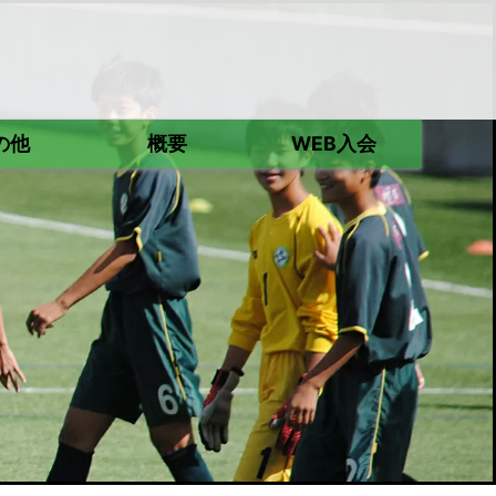
の他
概要
WEB入会