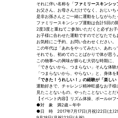
それに伴い名称を「
ファミリースキンシッ
お父さん、お母さんだけでなく、おじいち
是非お孫さんとご一緒に運動をしながらた
ファミリースキンシップ運動は合計5回の
2度3度と重ねてご参加いただくと必ずお
お子様に合わせた運動ですのでどなたでも
お気軽にご予約、お問い合わせください。
この年代は「あれをやってみたい、あれっ
それでも、初めてのことばかりで体が思う
この物事への興味が膨らむ大切な時期に、
「できないから、つまらない」そんな体験
「つまらないから、やらない」と、身体を
「できた！うれしい！」の経験が「楽しい
運動好きで、チャレンジ精神旺盛なお子様
見たことないもの、やったことないことだ
【イベント内容】リズム体操、ボールorフ
●対 象 満2歳～年中
●日 時 2017年7月17日(月祝)22日(土)2
9月18日(月祝)23日(土祝)