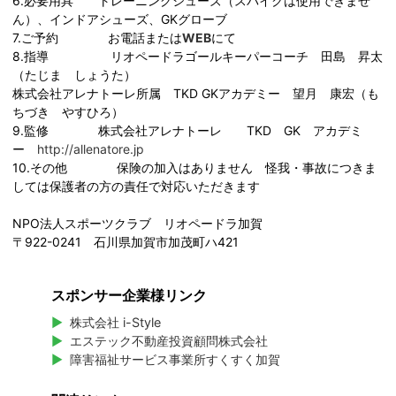
6.必要用具 トレーニングシューズ（スパイクは使用できませ
ん）、インドアシューズ、GKグローブ
7.ご予約 お電話または
WEB
にて
8.指導 リオペードラゴールキーパーコーチ 田島 昇太
（たじま しょうた）
株式会社アレナトーレ所属 TKD GKアカデミー 望月 康宏（も
ちづき やすひろ）
9.監修 株式会社アレナトーレ TKD GK アカデミ
ー
http://allenatore.jp
10.その他 保険の加入はありません 怪我・事故につきま
しては保護者の方の責任で対応いただきます
NPO法人スポーツクラブ リオペードラ加賀
〒922-0241 石川県加賀市加茂町ハ421
スポンサー企業様リンク
株式会社 i-Style
エステック不動産投資顧問株式会社
障害福祉サービス事業所すくすく加賀