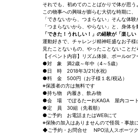
それでも、初めてのことばかりで体が思う
この物事への興味が膨らむ大切な時期に、
「できないから、つまらない」そんな体験
「つまらないから、やらない」と、身体を
「できた！うれしい！」の経験が「楽しい
運動好きで、チャレンジ精神旺盛なお子様
見たことないもの、やったことないことだ
【イベント内容】リズム体操、ボールorフ
●対 象 満2歳～年中（4～5歳）
●日 時 2018年3/21(水祝)
●料 金 500円（お子様１名/税込）
※保護者の方は無料です
●持ち物 内履き、飲み物
●会 場 でぽるたーれKAGA 屋内コー
●定 員 30組（先着順）
●ご予約 お電話またはWEBにて
※保険の加入はありませんので怪我・事故
◆ご予約・お問合せ NPO法人スポーツクラブ 