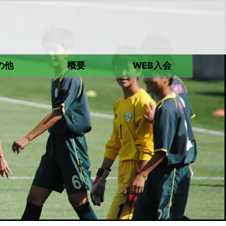
の他
概要
WEB入会