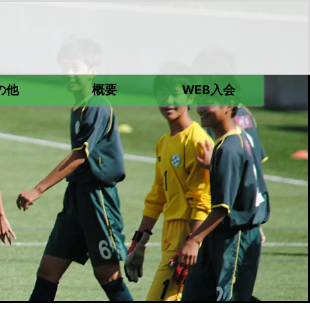
の他
概要
WEB入会