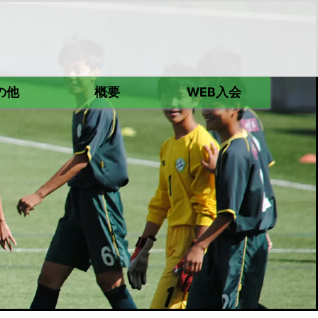
の他
概要
WEB入会