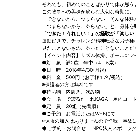
それでも、初めてのことばかりで体が思う
この物事への興味が膨らむ大切な時期に、
「できないから、つまらない」そんな体験
「つまらないから、やらない」と、身体を
「できた！うれしい！」の経験が「楽しい
運動好きで、チャレンジ精神旺盛なお子様
見たことないもの、やったことないことだ
【イベント内容】リズム体操、ボールorフ
●対 象 満2歳～年中（4～5歳）
●日 時 2018年4/30(月祝)
●料 金 500円（お子様１名/税込）
※保護者の方は無料です
●持ち物 内履き、飲み物
●会 場 でぽるたーれKAGA 屋内コー
●定 員 30組（先着順）
●ご予約 お電話またはWEBにて
※保険の加入はありませんので怪我・事故
◆ご予約・お問合せ NPO法人スポーツクラブ 