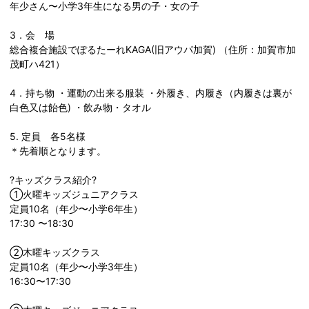
年少さん〜小学3年生になる男の子・女の子
3．会 場
総合複合施設でぽるたーれKAGA(旧アウパ加賀) （住所：加賀市加
茂町ハ421）
4．持ち物 ・運動の出来る服装 ・外履き、内履き（内履きは裏が
白色又は飴色) ・飲み物・タオル
5. 定員 各5名様
＊先着順となります。
?キッズクラス紹介?
①火曜キッズジュニアクラス
定員10名（年少〜小学6年生）
17:30 〜18:30
②木曜キッズクラス
定員10名（年少〜小学3年生）
16:30〜17:30