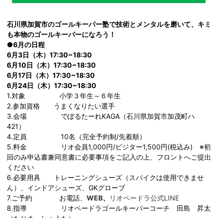
石川県加賀市のゴールキーパー塾で技術とメンタルを磨いて、キミ
も本物のゴールキーパーになろう！
●6月の日程
6月3日（木）17:30~18:3
0
6月10日（木）17:30~18:30
6月17日（木）17:30~18:30
6月24日（木）17:30~18:30
1.対象 小学３年生～６年生
2.参加資格 うまくなりたい選手
3.会場 でぽるたーれKAGA（石川県加賀市加茂町ハ
421）
4.定員 10名（完全予約制/先着順）
5.料金 リオ会員1,000円/ビジター1,500円(税込み) ※初
回のみ申込書兼同意書に必要事項をご記入の上、フロントへご提出
ください
6.必要用具 トレーニングシューズ（スパイクは使用できませ
ん）、インドアシューズ、GKグローブ
7.ご予約 お電話、
WEB
、
リオペードラ公式LINE
8.指導 リオペードラゴールキーパーコーチ 田島 昇太