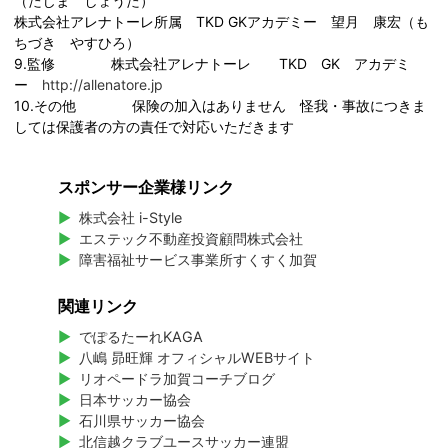
（たじま しょうた）
株式会社アレナトーレ所属 TKD GKアカデミー 望月 康宏（も
ちづき やすひろ）
9.監修 株式会社アレナトーレ TKD GK アカデミ
ー
http://allenatore.jp
10.その他 保険の加入はありません 怪我・事故につきま
しては保護者の方の責任で対応いただきます
スポンサー企業様リンク
株式会社 i-Style
エステック不動産投資顧問株式会社
障害福祉サービス事業所すくすく加賀
関連リンク
でぽるたーれKAGA
八嶋 昴旺輝 オフィシャルWEBサイト
リオペードラ加賀コーチブログ
日本サッカー協会
石川県サッカー協会
北信越クラブユースサッカー連盟