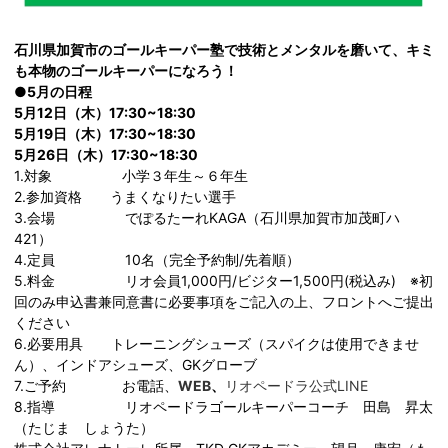
石川県加賀市のゴールキーパー塾で技術とメンタルを磨いて、キミ
も本物のゴールキーパーになろう！
●5月の日程
5月12日（木）17:30~18:30
5月19日（木）17:30~18:30
5月26日（木）17:30~18:30
1.対象 小学３年生～６年生
2.参加資格 うまくなりたい選手
3.会場 でぽるたーれKAGA（石川県加賀市加茂町ハ
421）
4.定員 10名（完全予約制/先着順）
5.料金 リオ会員1,000円/ビジター1,500円(税込み) ※初
回のみ申込書兼同意書に必要事項をご記入の上、フロントへご提出
ください
6.必要用具 トレーニングシューズ（スパイクは使用できませ
ん）、インドアシューズ、GKグローブ
7.ご予約 お電話、
WEB
、
リオペードラ公式LINE
8.指導 リオペードラゴールキーパーコーチ 田島 昇太
（たじま しょうた）