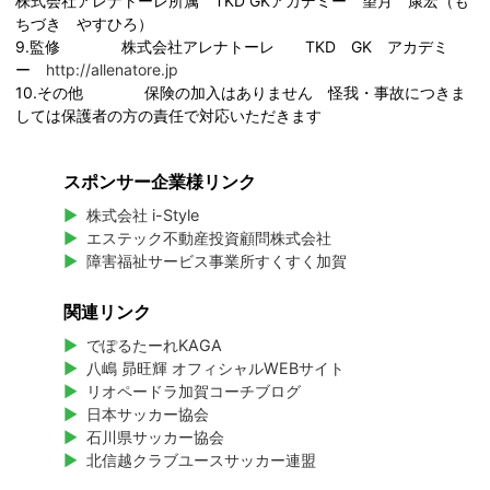
株式会社アレナトーレ所属 TKD GKアカデミー 望月 康宏（も
ちづき やすひろ）
9.監修 株式会社アレナトーレ TKD GK アカデミ
ー
http://allenatore.jp
10.その他 保険の加入はありません 怪我・事故につきま
しては保護者の方の責任で対応いただきます
スポンサー企業様リンク
株式会社 i-Style
エステック不動産投資顧問株式会社
障害福祉サービス事業所すくすく加賀
関連リンク
でぽるたーれKAGA
八嶋 昴旺輝 オフィシャルWEBサイト
リオペードラ加賀コーチブログ
日本サッカー協会
石川県サッカー協会
北信越クラブユースサッカー連盟