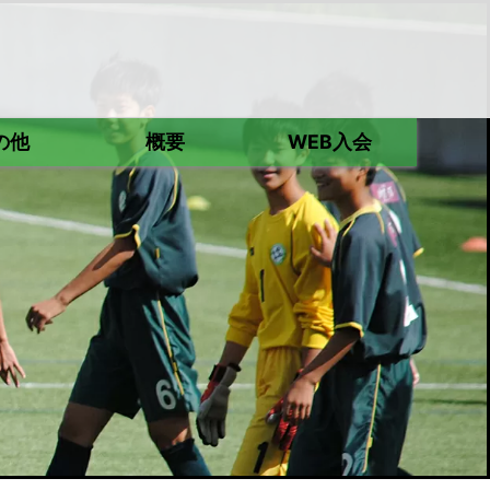
の他
概要
WEB入会