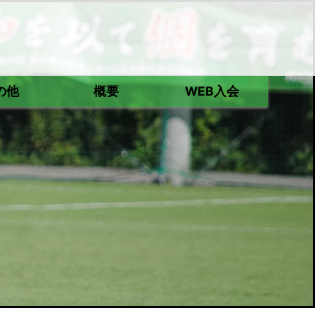
の他
概要
WEB入会