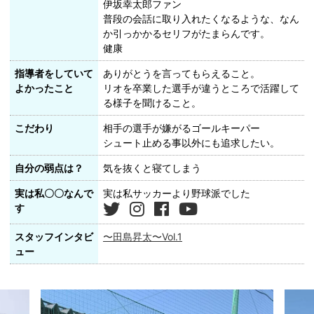
伊坂幸太郎ファン
普段の会話に取り入れたくなるような、なん
か引っかかるセリフがたまらんです。
健康
指導者をしていて
ありがとうを言ってもらえること。
よかったこと
リオを卒業した選手が違うところで活躍して
る様子を聞けること。
こだわり
相手の選手が嫌がるゴールキーパー
シュート止める事以外にも追求したい。
自分の弱点は？
気を抜くと寝てしまう
実は私〇〇なんで
実は私サッカーより野球派でした
す
スタッフインタビ
〜田島昇太〜Vol.1
ュー