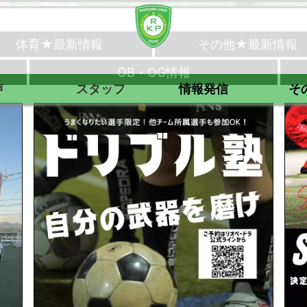
体育★最新情報
その他★最新情報
OB・OG情報
声
スタッフ
情報発信
そ