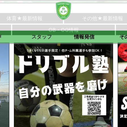
体育★最新情報
その他★最新情報
OB・OG情報
声
スタッフ
情報発信
そ