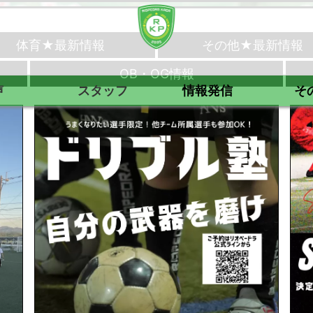
体育★最新情報
その他★最新情報
OB・OG情報
声
スタッフ
情報発信
そ