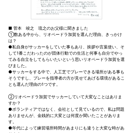
■ 菅本 竣之 琉之のお父様に聞きました
①数ある中から、リオペードラ加賀を選んだ理由、きっかけ
は？
●私自身がサッカーをしていた事もあり、挨拶や言葉使い、そ
して1番こだわったのが団体行動での生活と何事も自分でやっ
てみる自立をしてもらいたいという思いリオペードラ加賀を選
びました。
●サッカーをする中で、人工芝でプレーできる場所がある事も
そうですし、プレーを指導者の方が見せてあげる環境があるこ
とも選んだ理由の1つです。
②リオペードラ加賀でサッカーしていて大変なことはありま
すか？
●ボランティアではなく、会社として見ているので、私は問題
ありませんが、金銭的に大変とは何度か聞いたことがありま
す。
●年代によって練習場所時間があまりにも違うと大変な時があ