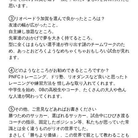
思います。
③リオペードラ加賀を選んで良かったところは？
友達の幅が広がったこと。
自主練し放題なところ。
先輩達のおかげで夢を大きく持てるところ。
型に全くはまらない選手達が作り出す謎のチームワークのた
め、あっとおどろくようなめちゃくちゃおもしろい試合が見れ
ます。
④どのようなところがお勧めできるところですか？
PNFCトレーニング、ドリ塾、リオダンスなど良いと思ったト
レーニングや練習方法を 惜しみな取り入れてくれます。
中学生を始め、0Bの高校生やコーチ、たくさんの大人や色ん
な人達が関わってくれます。
⑤その他、ご意見などあればお書きください
勝つためのサッカー、選ばれるサッカー、試合中にひびき渡る
コーチの指示、固定したポジション等、私たちが思っていた常
識とは全く違うものがリオの世界でした。
まさしく「勝ちより価値」、この世界で親として教わることも