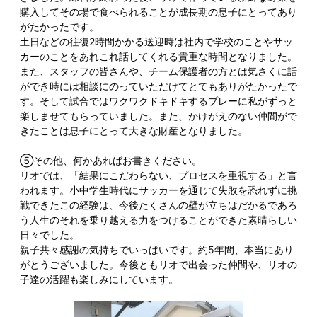
購入してその場で食べられることが成長期の息子にとってあり
がたかったです。
土日などの往復2時間かかる送迎時は社内で学校のことやサッ
カーのことをあれこれ話してくれる貴重な時間となりました。
また、スタッフの皆さんや、チーム保護者の方とは気さくに話
ができ時には相談にのっていただけてとてもありがたかったで
す。そして試合ではワクワクドキドキするプレーに私がずっと
楽しませてもらっていました。また、かけがえのない仲間がで
きたことは息子にとって大きな財産となりました。
⑤その他、何かあればお書きください。
リオでは、「結果にこだわらない、プロセスを重視する」と言
われます。小中学生時代にサッカーを通じて失敗を恐れずに挑
戦できたこの経験は、今後たくさんの壁が立ちはだかるであろ
う人生のそれを乗り越える力をつけることができた素晴らしい
日々でした。
親子共々感謝の気持ちでいっぱいです。約5年間、本当にあり
がとうございました。今後ともリオで出会った仲間や、リオの
子達の活躍も楽しみにしています。