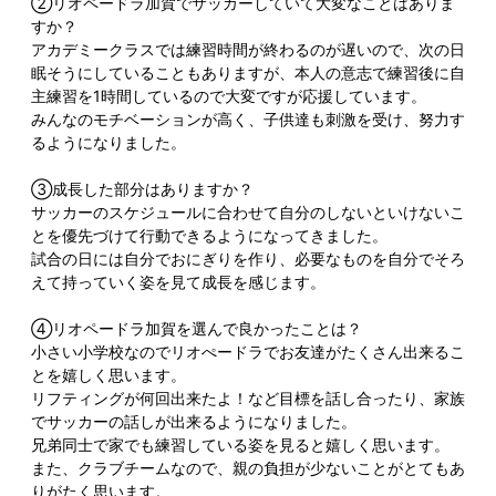
②リオペードラ加賀でサッカーしていて大変なことはありま
すか？
アカデミークラスでは練習時間が終わるのが遅いので、次の日
眠そうにしていることもありますが、本人の意志で練習後に自
主練習を1時間しているので大変ですが応援しています。
みんなのモチベーションが高く、子供達も刺激を受け、努力す
るようになりました。
③成長した部分はありますか？
サッカーのスケジュールに合わせて自分のしないといけないこ
とを優先づけて行動できるようになってきました。
試合の日には自分でおにぎりを作り、必要なものを自分でそろ
えて持っていく姿を見て成長を感じます。
④リオペードラ加賀を選んで良かったことは？
小さい小学校なのでリオぺードラでお友達がたくさん出来るこ
とを嬉しく思います。
リフティングが何回出来たよ！など目標を話し合ったり、家族
でサッカーの話しが出来るようになりました。
兄弟同士で家でも練習している姿を見ると嬉しく思います。
また、クラブチームなので、親の負担が少ないことがとてもあ
りがたく思います。