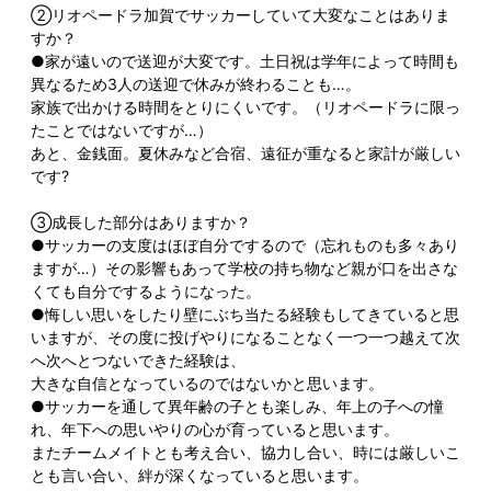
②リオペードラ加賀でサッカーしていて大変なことはありま
すか？
●家が遠いので送迎が大変です。土日祝は学年によって時間も
異なるため3人の送迎で休みが終わることも…。
家族で出かける時間をとりにくいです。（リオペードラに限っ
たことではないですが…）
あと、金銭面。夏休みなど合宿、遠征が重なると家計が厳しい
です?
③成長した部分はありますか？
●サッカーの支度はほぼ自分でするので（忘れものも多々あり
ますが…）その影響もあって学校の持ち物など親が口を出さな
くても自分でするようになった。
●悔しい思いをしたり壁にぶち当たる経験もしてきていると思
いますが、その度に投げやりになることなく一つ一つ越えて次
へ次へとつないできた経験は、
大きな自信となっているのではないかと思います。
●サッカーを通して異年齢の子とも楽しみ、年上の子への憧
れ、年下への思いやりの心が育っていると思います。
またチームメイトとも考え合い、協力し合い、時には厳しいこ
とも言い合い、絆が深くなっていると思います。