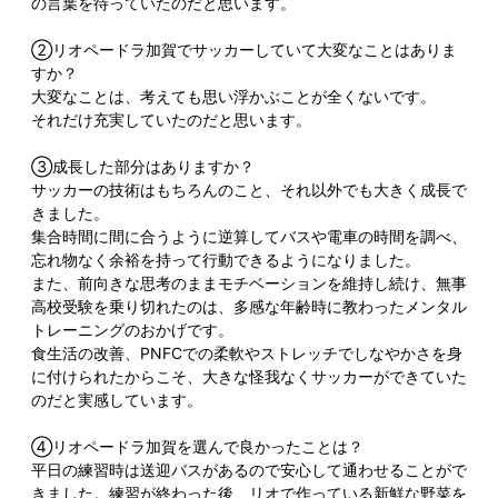
の言葉を待っていたのだと思います。
②リオペードラ加賀でサッカーしていて大変なことはありま
すか？
大変なことは、考えても思い浮かぶことが全くないです。
それだけ充実していたのだと思います。
③成長した部分はありますか？
サッカーの技術はもちろんのこと、それ以外でも大きく成長で
きました。
集合時間に間に合うように逆算してバスや電車の時間を調べ、
忘れ物なく余裕を持って行動できるようになりました。
また、前向きな思考のままモチベーションを維持し続け、無事
高校受験を乗り切れたのは、多感な年齢時に教わったメンタル
トレーニングのおかげです。
食生活の改善、PNFCでの柔軟やストレッチでしなやかさを身
に付けられたからこそ、大きな怪我なくサッカーができていた
のだと実感しています。
④リオペードラ加賀を選んで良かったことは？
平日の練習時は送迎バスがあるので安心して通わせることがで
きました。練習が終わった後、リオで作っている新鮮な野菜を